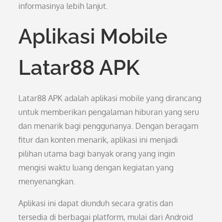
informasinya lebih lanjut.
Aplikasi Mobile
Latar88 APK
Latar88 APK adalah aplikasi mobile yang dirancang
untuk memberikan pengalaman hiburan yang seru
dan menarik bagi penggunanya. Dengan beragam
fitur dan konten menarik, aplikasi ini menjadi
pilihan utama bagi banyak orang yang ingin
mengisi waktu luang dengan kegiatan yang
menyenangkan.
Aplikasi ini dapat diunduh secara gratis dan
tersedia di berbagai platform, mulai dari Android