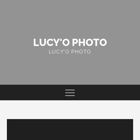
Skip
to
content
LUCY'O PHOTO
LUCY'O PHOTO