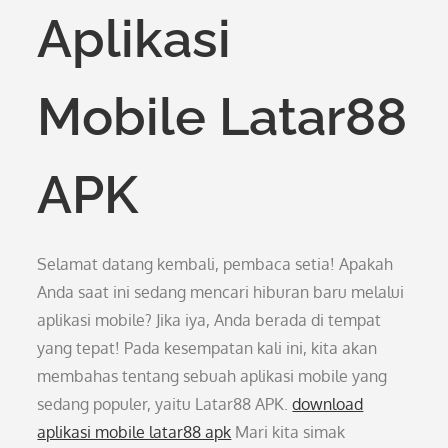
Aplikasi
Mobile Latar88
APK
Selamat datang kembali, pembaca setia! Apakah
Anda saat ini sedang mencari hiburan baru melalui
aplikasi mobile? Jika iya, Anda berada di tempat
yang tepat! Pada kesempatan kali ini, kita akan
membahas tentang sebuah aplikasi mobile yang
sedang populer, yaitu Latar88 APK.
download
aplikasi mobile latar88 apk
Mari kita simak