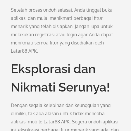
Setelah proses unduh selesai, Anda tinggal buka
aplikasi dan mulai menikmati berbagai fitur
menarik yang telah disiapkan. Jangan lupa untuk
melakukan registrasi atau login agar Anda dapat
menikmati semua fitur yang disediakan oleh
Latar88 APK.
Eksplorasi dan
Nikmati Serunya!
Dengan segala kelebihan dan keunggulan yang
dimiliki, tak ada alasan untuk tidak mencoba
aplikasi mobile Latar88 APK. Segera unduh aplikasi
ini, eksplorasi berbagai fitur menarik yang ada, dan