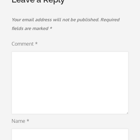
Your email address will not be published.
Required
fields are marked
*
Comment
*
Name
*