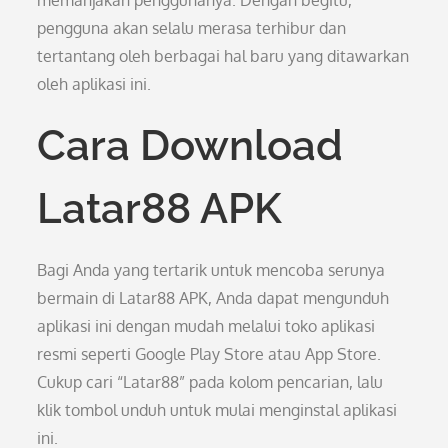
memanjakan penggunanya. Dengan begitu,
pengguna akan selalu merasa terhibur dan
tertantang oleh berbagai hal baru yang ditawarkan
oleh aplikasi ini.
Cara Download
Latar88 APK
Bagi Anda yang tertarik untuk mencoba serunya
bermain di Latar88 APK, Anda dapat mengunduh
aplikasi ini dengan mudah melalui toko aplikasi
resmi seperti Google Play Store atau App Store.
Cukup cari “Latar88” pada kolom pencarian, lalu
klik tombol unduh untuk mulai menginstal aplikasi
ini.