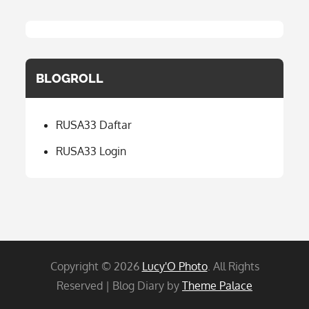
BLOGROLL
RUSA33 Daftar
RUSA33 Login
Copyright © 2026
Lucy'O Photo
. All Rights
Reserved | Blog Diary by
Theme Palace