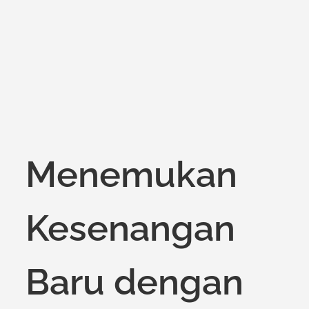
on
Menemukan
Kesenangan
Baru dengan