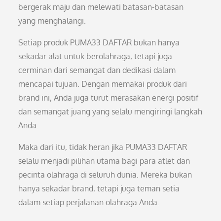
bergerak maju dan melewati batasan-batasan
yang menghalangi.
Setiap produk PUMA33 DAFTAR bukan hanya
sekadar alat untuk berolahraga, tetapi juga
cerminan dari semangat dan dedikasi dalam
mencapai tujuan. Dengan memakai produk dari
brand ini, Anda juga turut merasakan energi positif
dan semangat juang yang selalu mengiringi langkah
Anda.
Maka dari itu, tidak heran jika PUMA33 DAFTAR
selalu menjadi pilihan utama bagi para atlet dan
pecinta olahraga di seluruh dunia. Mereka bukan
hanya sekadar brand, tetapi juga teman setia
dalam setiap perjalanan olahraga Anda.