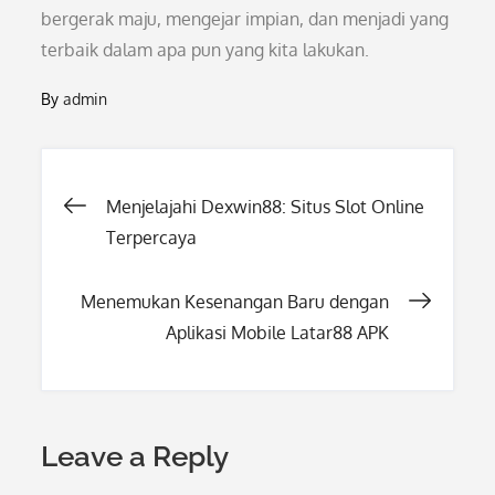
bergerak maju, mengejar impian, dan menjadi yang
terbaik dalam apa pun yang kita lakukan.
By
admin
Post
Menjelajahi Dexwin88: Situs Slot Online
Terpercaya
navigation
Menemukan Kesenangan Baru dengan
Aplikasi Mobile Latar88 APK
Leave a Reply