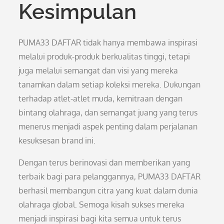
Kesimpulan
PUMA33 DAFTAR tidak hanya membawa inspirasi
melalui produk-produk berkualitas tinggi, tetapi
juga melalui semangat dan visi yang mereka
tanamkan dalam setiap koleksi mereka. Dukungan
terhadap atlet-atlet muda, kemitraan dengan
bintang olahraga, dan semangat juang yang terus
menerus menjadi aspek penting dalam perjalanan
kesuksesan brand ini.
Dengan terus berinovasi dan memberikan yang
terbaik bagi para pelanggannya, PUMA33 DAFTAR
berhasil membangun citra yang kuat dalam dunia
olahraga global. Semoga kisah sukses mereka
menjadi inspirasi bagi kita semua untuk terus