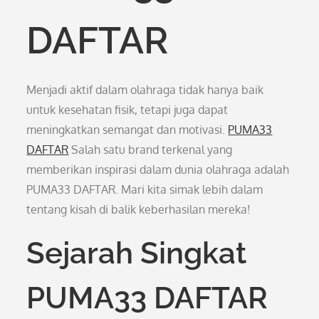
DAFTAR
Menjadi aktif dalam olahraga tidak hanya baik
untuk kesehatan fisik, tetapi juga dapat
meningkatkan semangat dan motivasi.
PUMA33
DAFTAR
Salah satu brand terkenal yang
memberikan inspirasi dalam dunia olahraga adalah
PUMA33 DAFTAR. Mari kita simak lebih dalam
tentang kisah di balik keberhasilan mereka!
Sejarah Singkat
PUMA33 DAFTAR