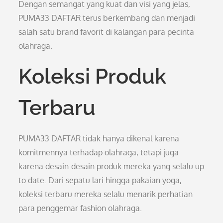
Dengan semangat yang kuat dan visi yang jelas,
PUMA33 DAFTAR terus berkembang dan menjadi
salah satu brand favorit di kalangan para pecinta
olahraga.
Koleksi Produk
Terbaru
PUMA33 DAFTAR tidak hanya dikenal karena
komitmennya terhadap olahraga, tetapi juga
karena desain-desain produk mereka yang selalu up
to date. Dari sepatu lari hingga pakaian yoga,
koleksi terbaru mereka selalu menarik perhatian
para penggemar fashion olahraga.