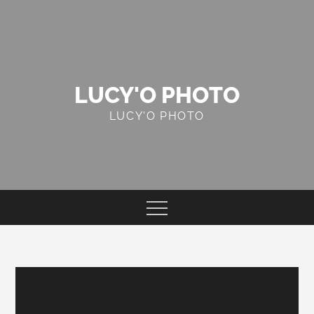
Skip
to
content
LUCY'O PHOTO
LUCY'O PHOTO