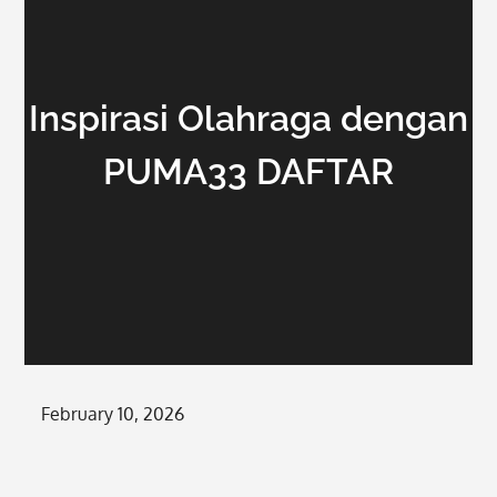
Inspirasi Olahraga dengan
PUMA33 DAFTAR
Posted
February 10, 2026
on