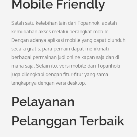
Mobile Friendly
Salah satu kelebihan lain dari Topanhoki adalah
kemudahan akses melalui perangkat mobile.
Dengan adanya aplikasi mobile yang dapat diunduh
secara gratis, para pemain dapat menikmati
berbagai permainan judi online kapan saja dan di
mana saja. Selain itu, versi mobile dari Topanhoki
juga dilengkapi dengan fitur-fitur yang sama
lengkapnya dengan versi desktop.
Pelayanan
Pelanggan Terbaik