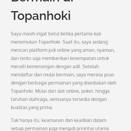
Topanhoki
Saya masih ingat betul ketika pertama kali
menemukan Topanhoki. Saat itu, saya sedang
mencari platform judi online yang aman, nyaman,
dan tentu saja memberikan kesempatan untuk
meraih kemenangan dengan adil. Setelah
mendaftar dan mulai bermain, saya merasa puas
dengan berbagai permainan yang disediakan oleh
Topanhoki. Mulai dari slot online, poker, hingga
taruhan olahraga, semuanya tersedia dengan
kualitas yang prima.
Tak hanya itu, keamanan dan keadilan dalam
setiap permainan juga menjadi prioritas utama