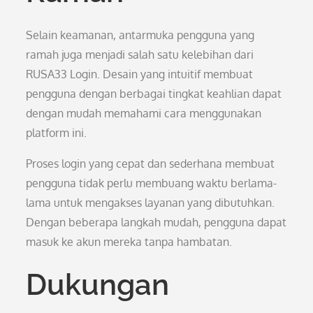
Selain keamanan, antarmuka pengguna yang
ramah juga menjadi salah satu kelebihan dari
RUSA33 Login. Desain yang intuitif membuat
pengguna dengan berbagai tingkat keahlian dapat
dengan mudah memahami cara menggunakan
platform ini.
Proses login yang cepat dan sederhana membuat
pengguna tidak perlu membuang waktu berlama-
lama untuk mengakses layanan yang dibutuhkan.
Dengan beberapa langkah mudah, pengguna dapat
masuk ke akun mereka tanpa hambatan.
Dukungan