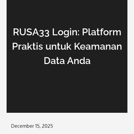
RUSA33 Login: Platform
Praktis untuk Keamanan
Data Anda
Posted
December 15, 2025