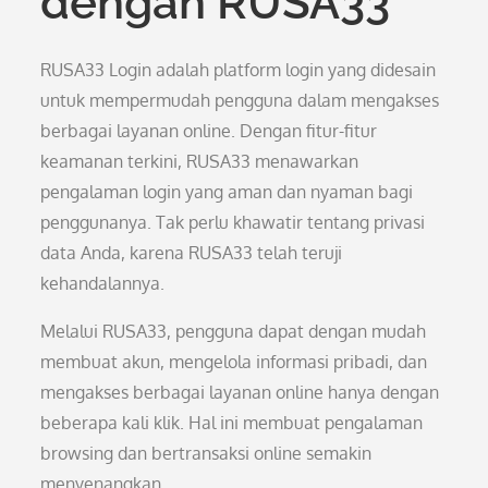
dengan RUSA33
RUSA33 Login adalah platform login yang didesain
untuk mempermudah pengguna dalam mengakses
berbagai layanan online. Dengan fitur-fitur
keamanan terkini, RUSA33 menawarkan
pengalaman login yang aman dan nyaman bagi
penggunanya. Tak perlu khawatir tentang privasi
data Anda, karena RUSA33 telah teruji
kehandalannya.
Melalui RUSA33, pengguna dapat dengan mudah
membuat akun, mengelola informasi pribadi, dan
mengakses berbagai layanan online hanya dengan
beberapa kali klik. Hal ini membuat pengalaman
browsing dan bertransaksi online semakin
menyenangkan.