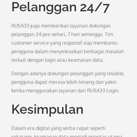
Pelanggan 24/7
RUSA33 juga memberikan layanan dukungan
pelanggan 24 jam sehari, 7 hari seminggu. Tim
customer service yang responsif siap membantu
pengguna dalam menyelesaikan berbagai masalah
terkait dengan login atau keamanan data.
Dengan adanya dukungan pelanggan yang reliable,
pengguna dapat merasa lebih tenang dan yakin
ketika menggunakan layanan dari RUSA33 Login.
Kesimpulan
Dalam era digital yang serba cepat seperti
sekarang, keamanan data menjadi prioritas utama