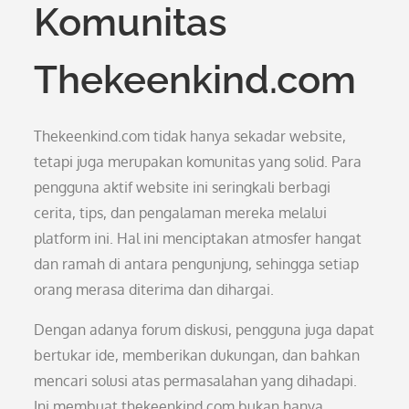
Komunitas
Thekeenkind.com
Thekeenkind.com tidak hanya sekadar website,
tetapi juga merupakan komunitas yang solid. Para
pengguna aktif website ini seringkali berbagi
cerita, tips, dan pengalaman mereka melalui
platform ini. Hal ini menciptakan atmosfer hangat
dan ramah di antara pengunjung, sehingga setiap
orang merasa diterima dan dihargai.
Dengan adanya forum diskusi, pengguna juga dapat
bertukar ide, memberikan dukungan, dan bahkan
mencari solusi atas permasalahan yang dihadapi.
Ini membuat thekeenkind.com bukan hanya