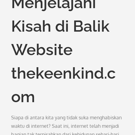
Menjelajahi
Kisah di Balik
Website
thekeenkind.c
om
Siapa di antara kita yang tidak suka menghabiskan
waktu di internet? Saat ini, internet telah menjadi
bagian tak terpisahkan dari kehidupan sehari-hari