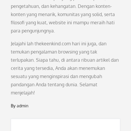
pengetahuan, dan kehangatan. Dengan konten-
konten yang menarik, komunitas yang solid, serta
filosofi yang kuat, website ini mampu meraih hati
para pengunjungnya.
Jelajahi lah thekeenkind.com hari ini juga, dan
temukan pengalaman browsing yang tak
terlupakan. Siapa tahu, di antara ribuan artikel dan
cerita yang tersedia, Anda akan menemukan
sesuatu yang menginspirasi dan mengubah
pandangan Anda tentang dunia. Selamat
menjelajah!
By
admin