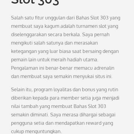
Salah satu fitur unggulan dari Bahas Slot 303 yang
membuat saya kagum adalah turnamen slot yang
diselenggarakan secara berkala. Saya pernah
mengikuti salah satunya dan merasakan
ketegangan yang luar biasa saat bersaing dengan
pemain lain untuk meraih hadiah utama.
Pengalaman ini benar-benar memacu adrenalin
dan membuat saya semakin menyukai situs ini.
Selain itu, program loyalitas dan bonus yang rutin
diberikan kepada para member setia juga menjadi
nilai tambah yang membuat Bahas Slot 303
semakin diminati. Saya merasa dihargai sebagai
pengguna setia dan mendapatkan reward yang
cukup menguntungkan.