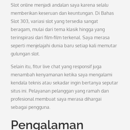
Slot online menjadi andalan saya karena selalu
memberikan keseruan dan keuntungan. Di Bahas
Slot 303, variasi slot yang tersedia sangat
beragam, mulai dari tema klasik hingga yang
terinspirasi dari film-film terkenal. Saya merasa
seperti menjelajahi dunia baru setiap kali memutar
gulungan slot.
Selain itu, fitur live chat yang responsif juga
menambah kenyamanan ketika saya mengalami
kendala teknis atau sekadar ingin bertanya seputar
situs ini. Pelayanan pelanggan yang ramah dan
profesional membuat saya merasa dihargai
sebagai pengguna.
Pengalaman