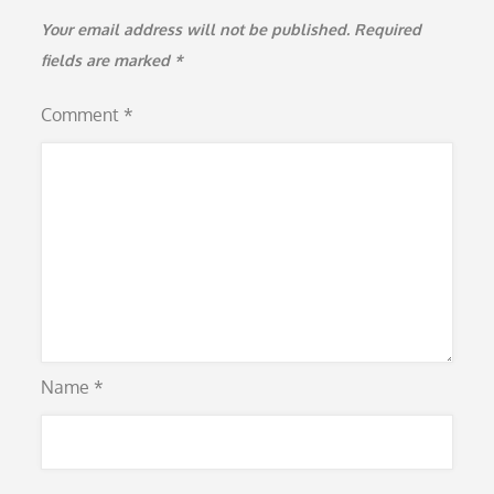
Your email address will not be published.
Required
fields are marked
*
Comment
*
Name
*