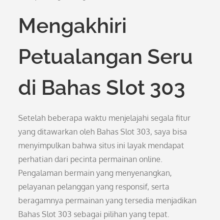
Mengakhiri
Petualangan Seru
di Bahas Slot 303
Setelah beberapa waktu menjelajahi segala fitur
yang ditawarkan oleh Bahas Slot 303, saya bisa
menyimpulkan bahwa situs ini layak mendapat
perhatian dari pecinta permainan online.
Pengalaman bermain yang menyenangkan,
pelayanan pelanggan yang responsif, serta
beragamnya permainan yang tersedia menjadikan
Bahas Slot 303 sebagai pilihan yang tepat.