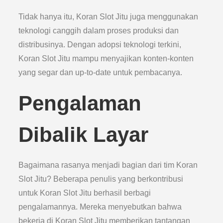
Tidak hanya itu, Koran Slot Jitu juga menggunakan
teknologi canggih dalam proses produksi dan
distribusinya. Dengan adopsi teknologi terkini,
Koran Slot Jitu mampu menyajikan konten-konten
yang segar dan up-to-date untuk pembacanya.
Pengalaman
Dibalik Layar
Bagaimana rasanya menjadi bagian dari tim Koran
Slot Jitu? Beberapa penulis yang berkontribusi
untuk Koran Slot Jitu berhasil berbagi
pengalamannya. Mereka menyebutkan bahwa
bekerja di Koran Slot Jitu memberikan tantangan