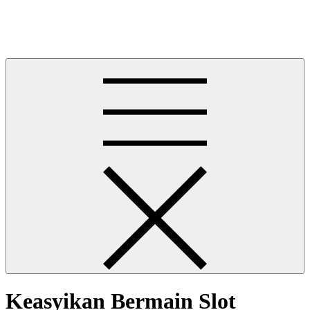
Skip
Lucy'O Photo
to
Lucy'O Photo
content
Keasyikan Bermain Slot