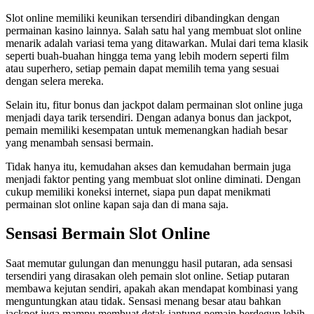
Slot online memiliki keunikan tersendiri dibandingkan dengan
permainan kasino lainnya. Salah satu hal yang membuat slot online
menarik adalah variasi tema yang ditawarkan. Mulai dari tema klasik
seperti buah-buahan hingga tema yang lebih modern seperti film
atau superhero, setiap pemain dapat memilih tema yang sesuai
dengan selera mereka.
Selain itu, fitur bonus dan jackpot dalam permainan slot online juga
menjadi daya tarik tersendiri. Dengan adanya bonus dan jackpot,
pemain memiliki kesempatan untuk memenangkan hadiah besar
yang menambah sensasi bermain.
Tidak hanya itu, kemudahan akses dan kemudahan bermain juga
menjadi faktor penting yang membuat slot online diminati. Dengan
cukup memiliki koneksi internet, siapa pun dapat menikmati
permainan slot online kapan saja dan di mana saja.
Sensasi Bermain Slot Online
Saat memutar gulungan dan menunggu hasil putaran, ada sensasi
tersendiri yang dirasakan oleh pemain slot online. Setiap putaran
membawa kejutan sendiri, apakah akan mendapat kombinasi yang
menguntungkan atau tidak. Sensasi menang besar atau bahkan
jackpot juga mampu membuat detak jantung pemain berdegup lebih