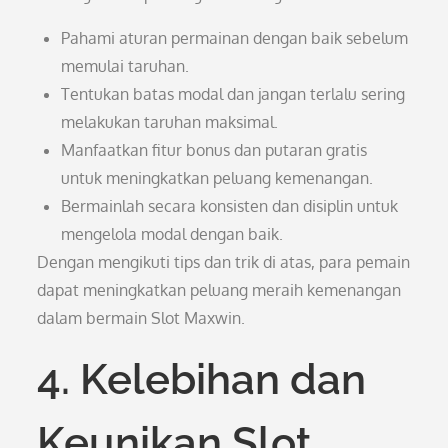
Pahami aturan permainan dengan baik sebelum
memulai taruhan.
Tentukan batas modal dan jangan terlalu sering
melakukan taruhan maksimal.
Manfaatkan fitur bonus dan putaran gratis
untuk meningkatkan peluang kemenangan.
Bermainlah secara konsisten dan disiplin untuk
mengelola modal dengan baik.
Dengan mengikuti tips dan trik di atas, para pemain
dapat meningkatkan peluang meraih kemenangan
dalam bermain Slot Maxwin.
4. Kelebihan dan
Keunikan Slot