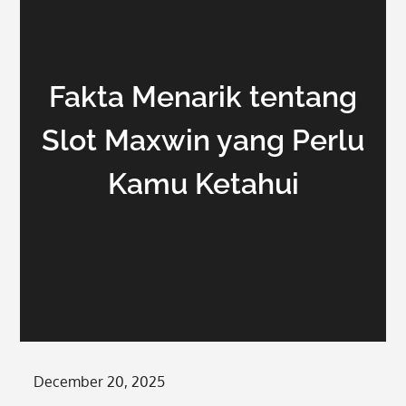
Fakta Menarik tentang
Slot Maxwin yang Perlu
Kamu Ketahui
Posted
December 20, 2025