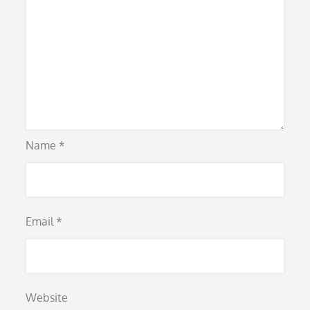
Name
*
Email
*
Website