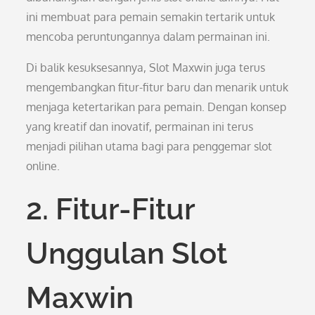
ini membuat para pemain semakin tertarik untuk
mencoba peruntungannya dalam permainan ini.
Di balik kesuksesannya, Slot Maxwin juga terus
mengembangkan fitur-fitur baru dan menarik untuk
menjaga ketertarikan para pemain. Dengan konsep
yang kreatif dan inovatif, permainan ini terus
menjadi pilihan utama bagi para penggemar slot
online.
2. Fitur-Fitur
Unggulan Slot
Maxwin