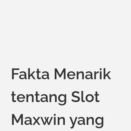
on
Fakta Menarik
tentang Slot
Maxwin yang