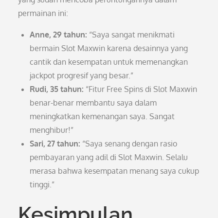
permainan ini:
Anne, 29 tahun:
“Saya sangat menikmati
bermain Slot Maxwin karena desainnya yang
cantik dan kesempatan untuk memenangkan
jackpot progresif yang besar.”
Rudi, 35 tahun:
“Fitur Free Spins di Slot Maxwin
benar-benar membantu saya dalam
meningkatkan kemenangan saya. Sangat
menghibur!”
Sari, 27 tahun:
“Saya senang dengan rasio
pembayaran yang adil di Slot Maxwin. Selalu
merasa bahwa kesempatan menang saya cukup
tinggi.”
Kesimpulan