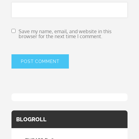
Save my name, email, and website in this
browser for the next time I comment.
BLOGROLL