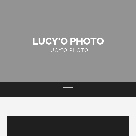
Skip
to
content
LUCY'O PHOTO
LUCY'O PHOTO