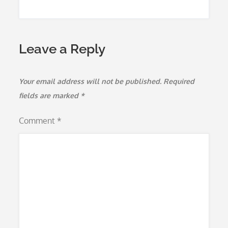
Leave a Reply
Your email address will not be published.
Required
fields are marked
*
Comment
*