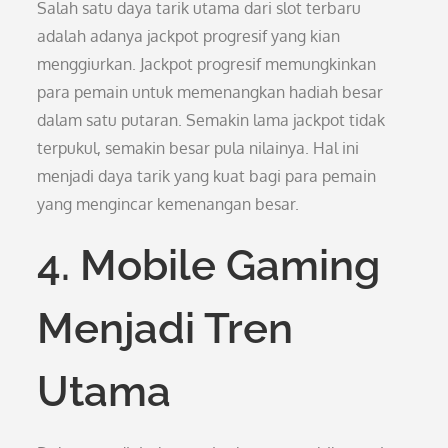
Salah satu daya tarik utama dari slot terbaru
adalah adanya jackpot progresif yang kian
menggiurkan. Jackpot progresif memungkinkan
para pemain untuk memenangkan hadiah besar
dalam satu putaran. Semakin lama jackpot tidak
terpukul, semakin besar pula nilainya. Hal ini
menjadi daya tarik yang kuat bagi para pemain
yang mengincar kemenangan besar.
4. Mobile Gaming
Menjadi Tren
Utama