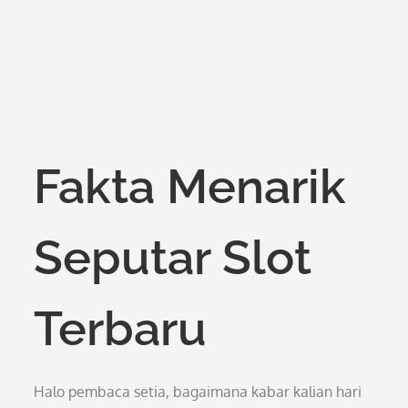
Fakta Menarik
Seputar Slot
Terbaru
Halo pembaca setia, bagaimana kabar kalian hari