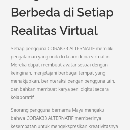
Berbeda di Setiap
Realitas Virtual
Setiap pengguna CORAK33 ALTERNATIF memiliki
pengalaman yang unik di dalam dunia virtual ini.
Mereka dapat membuat avatar sesuai dengan
keinginan, menjelajahi berbagai tempat yang
menakjubkan, berinteraksi dengan pengguna lain,
dan bahkan membuat karya seni digital secara
kolaboratif.
Seorang pengguna bernama Maya mengaku
bahwa CORAK33 ALTERNATIF memberinya
kesempatan untuk mengekspresikan kreativitasnya