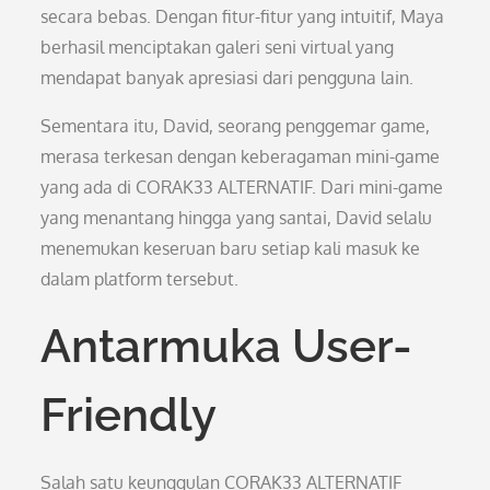
secara bebas. Dengan fitur-fitur yang intuitif, Maya
berhasil menciptakan galeri seni virtual yang
mendapat banyak apresiasi dari pengguna lain.
Sementara itu, David, seorang penggemar game,
merasa terkesan dengan keberagaman mini-game
yang ada di CORAK33 ALTERNATIF. Dari mini-game
yang menantang hingga yang santai, David selalu
menemukan keseruan baru setiap kali masuk ke
dalam platform tersebut.
Antarmuka User-
Friendly
Salah satu keunggulan CORAK33 ALTERNATIF