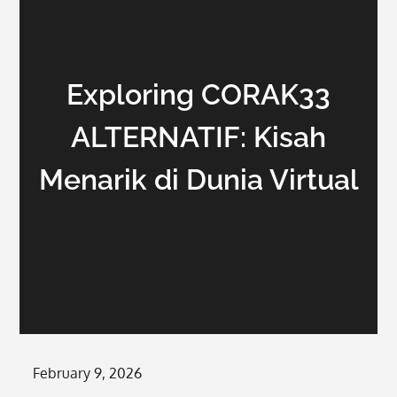
Exploring CORAK33
ALTERNATIF: Kisah
Menarik di Dunia Virtual
Posted
February 9, 2026