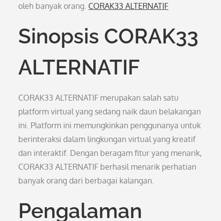
oleh banyak orang.
CORAK33 ALTERNATIF
Sinopsis CORAK33
ALTERNATIF
CORAK33 ALTERNATIF merupakan salah satu
platform virtual yang sedang naik daun belakangan
ini. Platform ini memungkinkan penggunanya untuk
berinteraksi dalam lingkungan virtual yang kreatif
dan interaktif. Dengan beragam fitur yang menarik,
CORAK33 ALTERNATIF berhasil menarik perhatian
banyak orang dari berbagai kalangan.
Pengalaman