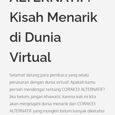
Kisah Menarik
di Dunia
Virtual
Selamat datang para pembaca yang selalu
penasaran dengan dunia virtual! Apakah kamu
pernah mendengar tentang CORAK33 ALTERNATIF?
Jika belum, jangan khawatir, karena kali ini kita
akan menjelajahi dunia menarik dari CORAK33
ALTERNATIF yang mungkin belum banyak diketahui