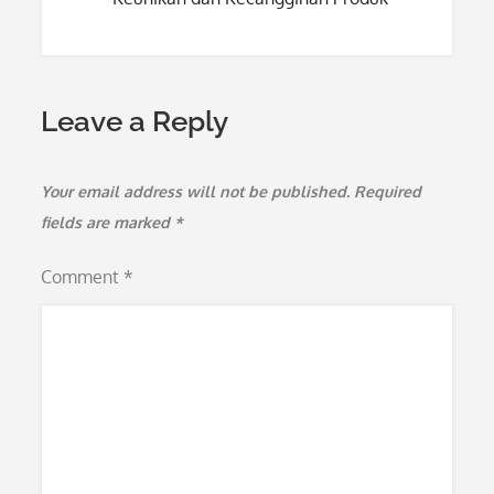
Leave a Reply
Your email address will not be published.
Required
fields are marked
*
Comment
*