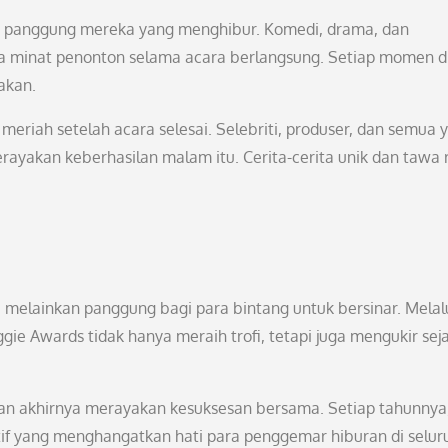
si panggung mereka yang menghibur. Komedi, drama, dan
a minat penonton selama acara berlangsung. Setiap momen d
akan.
 meriah setelah acara selesai. Selebriti, produser, dan semua 
ayakan keberhasilan malam itu. Cerita-cerita unik dan tawa 
melainkan panggung bagi para bintang untuk bersinar. Melal
ggie Awards tidak hanya meraih trofi, tetapi juga mengukir sej
dan akhirnya merayakan kesuksesan bersama. Setiap tahunnya
atif yang menghangatkan hati para penggemar hiburan di selur