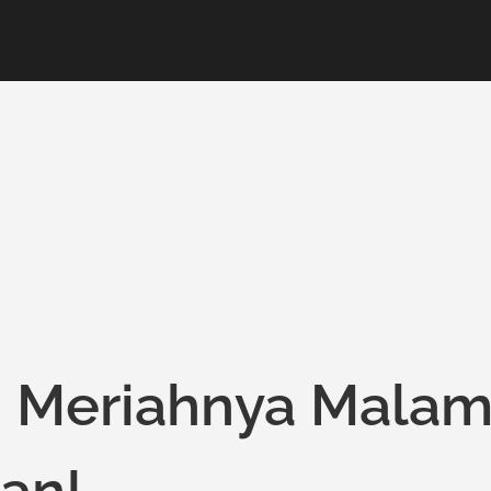
: Meriahnya Mala
an!