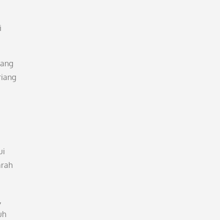
i
yang
riang
ui
arah
,
uh