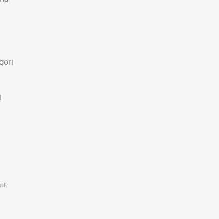
gori
i
u.