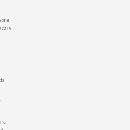
sona,
 acara
ds
h
ara