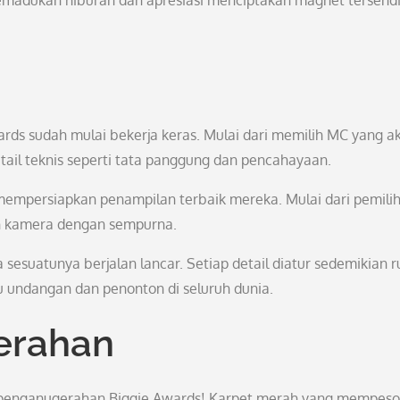
emadukan hiburan dan apresiasi menciptakan magnet tersendi
ards sudah mulai bekerja keras. Mulai dari memilih MC yang a
ail teknis seperti tata panggung dan pencahayaan.
s mempersiapkan penampilan terbaik mereka. Mulai dari pemili
pan kamera dengan sempurna.
sesuatunya berjalan lancar. Setiap detail diatur sedemikian 
undangan dan penonton di seluruh dunia.
erahan
m penganugerahan Biggie Awards! Karpet merah yang mempes