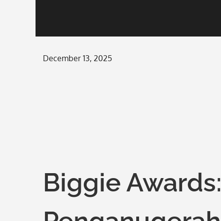
Posted
December 13, 2025
on
Biggie Awards
Penganugerah